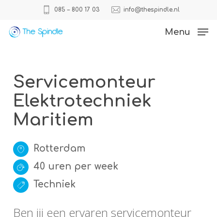
Skip
085 – 800 17 03
info@thespindle.nl
to
Close
Menu
main
Menu
content
Servicemonteur
Elektrotechniek
Maritiem
Rotterdam
40 uren per week
Techniek
Ben jij een ervaren servicemonteur