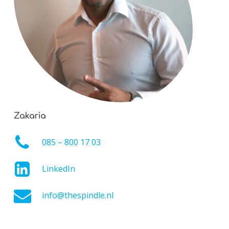
Zakaria
085 – 800 17 03
LinkedIn
info@thespindle.nl