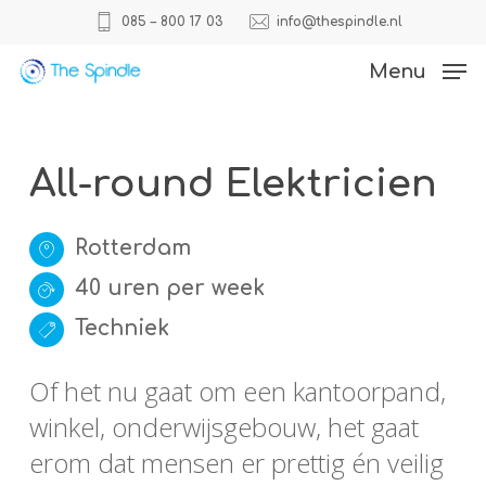
Skip
085 – 800 17 03
info@thespindle.nl
to
Close
Menu
main
Menu
content
All-round Elektricien
Rotterdam
40 uren per week
Techniek
Of het nu gaat om een kantoorpand,
winkel, onderwijsgebouw, het gaat
erom dat mensen er prettig én veilig