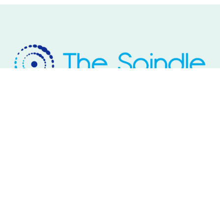
Rivium Westlaan 2
2909 LD Capelle aan den IJssel
Telefoon: 085 – 800 17 03
Email:
info@thespindle.nl