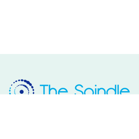
Rivium Westlaan 2
2909 LD Capelle aan den IJssel
Telefoon: 085 – 800 17 03
Email:
info@thespindle.nl