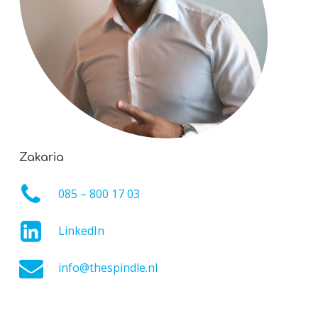
Zakaria
085 – 800 17 03
LinkedIn
info@thespindle.nl