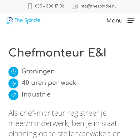
Skip
085 – 800 17 03
info@thespindle.nl
to
Close
Menu
main
Menu
content
Chefmonteur E&I
Groningen
40 uren per week
Industrie
Als chef-monteur registreer je
meer/minderwerk, ben je in staat
planning op te stellen/bewaken en