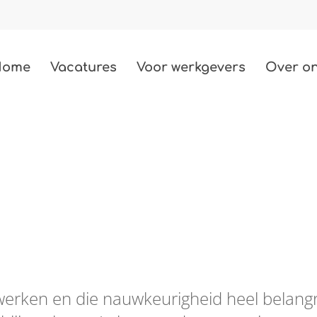
Home
Vacatures
Voor werkgevers
Over o
Techniek
487 vacatures
Bouw
85 vacatures
Zorg
2 vacatures
Beauty
werken en die nauwkeurigheid heel belangr
3 vacatures