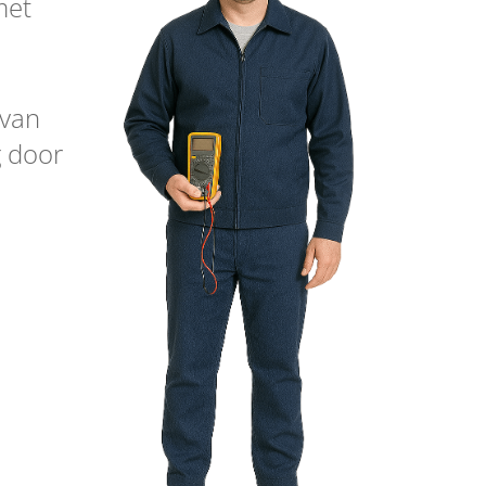
met
 van
g door