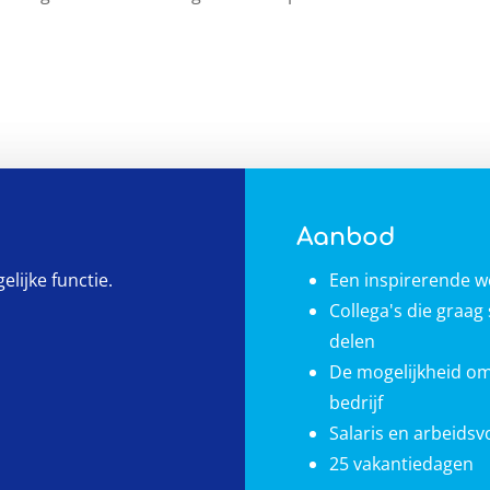
Aanbod
elijke functie.
Een inspirerende 
Collega's die graa
delen
De mogelijkheid om
bedrijf
Salaris en arbeids
25 vakantiedagen