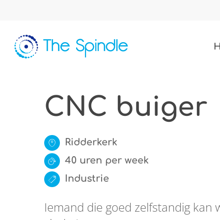
Skip
to
main
content
CNC buiger
Ridderkerk
40 uren per week
Industrie
Iemand die goed zelfstandig kan 