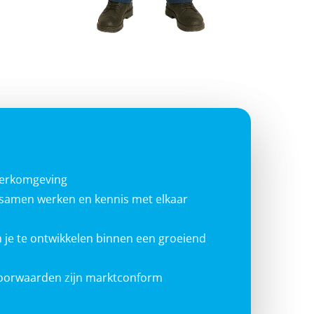
werkomgeving
g samen werken en kennis met elkaar
 je te ontwikkelen binnen een groeiend
voorwaarden zijn marktconform