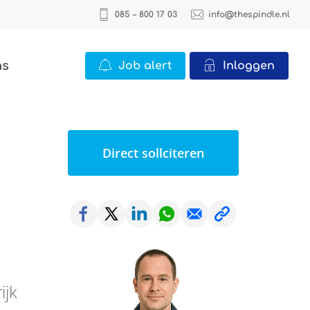
085 – 800 17 03
info@thespindle.nl
ns
Job alert
Inloggen
ICT
2 vacatures
Direct sollciteren
Office
22 vacatures
Logistiek
0 vacatures
ijk