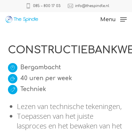
Skip
085 – 800 17 03
info@thespindle.nl
to
Close
Menu
main
Menu
content
CONSTRUCTIEBANKWE
Bergambacht
40 uren per week
Techniek
Lezen van technische tekeningen,
Toepassen van het juiste
lasproces en het bewaken van het