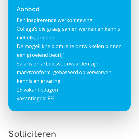
Aanbod
Een inspirerende werkomgeving
Collega’s die graag samen werken en kennis
met elkaar delen
De mogelijkheid om je te ontwikkelen binnen
een groeiend bedrijf
Salaris en arbeidsvoorwaarden zijn
marktconform, gebaseerd op verworven
kennis en ervaring
25 vakantiedagen
vakantiegeld 8%
Solliciteren