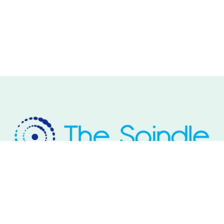
Rivium Westlaan 2
2909 LD Capelle aan den IJssel
Telefoon: 085 – 800 17 03
Email:
info@thespindle.nl