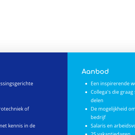
Aanbod
ossingsgerichte
Een inspirerende 
Collega's die graa
delen
rotechniek of
De mogelijkheid om
bedrijf
met kennis in de
Salaris en arbeids
25 vakantiedagen