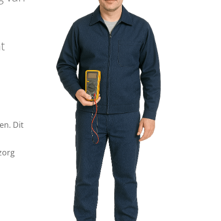
e
t
en. Dit
zorg