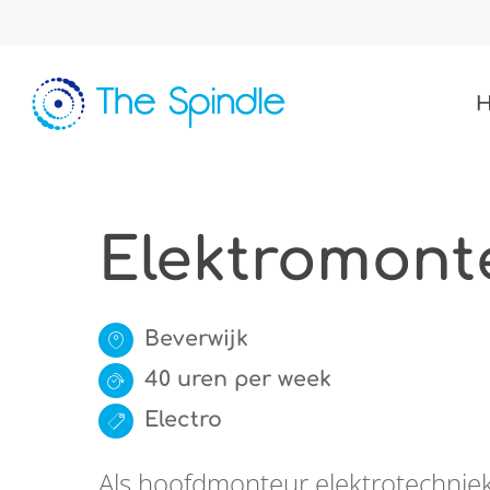
Skip
to
main
content
Elektromont
Beverwijk
40 uren per week
Electro
Als hoofdmonteur elektrotechniek