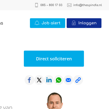
085 – 800 17 03
info@thespindle.nl
ns
Job alert
Inloggen
ICT
2 vacatures
Direct sollciteren
Office
22 vacatures
Logistiek
0 vacatures
g van