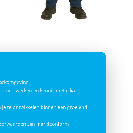
werkomgeving
g samen werken en kennis met elkaar
 je te ontwikkelen binnen een groeiend
voorwaarden zijn marktconform