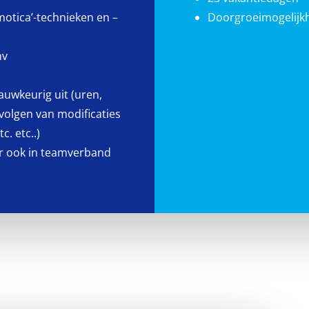
motica’-technieken en –
Doorgroeimogelijk
mv
auwkeurig uit (uren,
volgen van modificaties
. etc..)
ar ook in teamverband