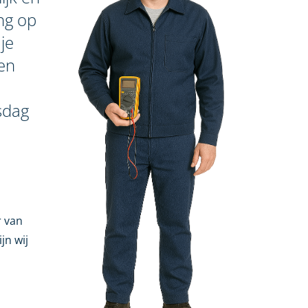
ing op
je
een
sdag
r van
jn wij