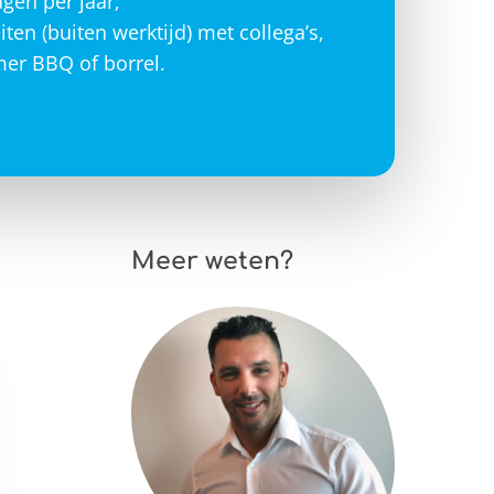
gen per jaar;
iten (buiten werktijd) met collega’s,
mer BBQ of borrel.
Meer weten?