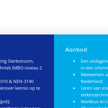
Aanbod
ting Sterkstroom,
Een uitdagend
echniek (MBO-niveau 2
in een inform
Meewerken aa
-1010 & NEN-3140
Nederland;
erover kennis op te
Leren van erv
elektrotechni
(pré);
Werkbus en t