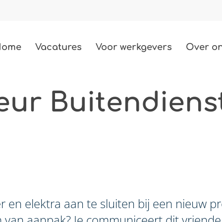
Home
Vacatures
Voor werkgevers
Over o
eur Buitendiens
Techniek
487 vacatures
Bouw
85 vacatures
Zorg
2 vacatures
Beauty
r en elektra aan te sluiten bij een nieuw pr
3 vacatures
an van aanpak? Je communiceert dit vriendel