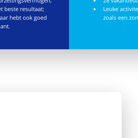
oorzettingsvermogen;
28 vakantieda
t beste resultaat;
Leuke activite
maar hebt ook goed
zoals een zo
ant.