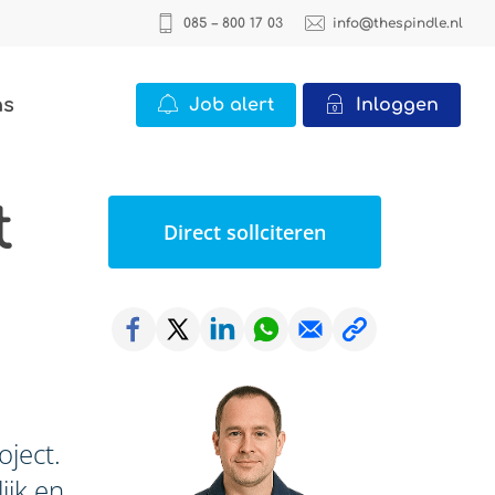
085 – 800 17 03
info@thespindle.nl
ns
Job alert
Inloggen
t
ICT
Direct sollciteren
2 vacatures
Office
22 vacatures
Logistiek
0 vacatures
oject.
ijk en