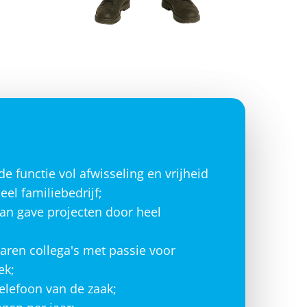
e functie vol afwisseling en vrijheid
eel familiebedrijf;
n gave projecten door heel
aren collega's met passie voor
ek;
elefoon van de zaak;