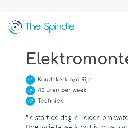
Skip
to
main
content
Elektromont
Koudekerk a/d Rijn
40 uren per week
Techniek
"Je start de dag in Leiden om wate
Hoe ga je te werk, wat is jouw pl