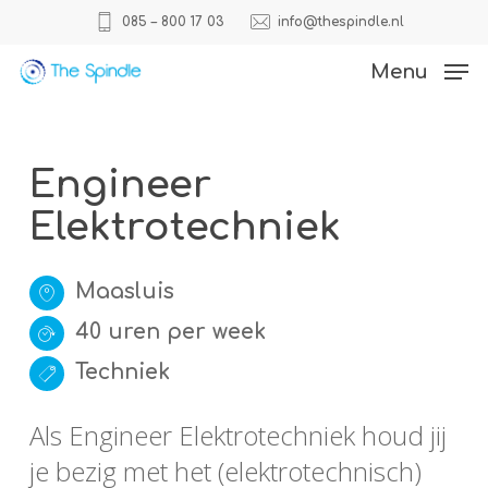
Skip
085 – 800 17 03
info@thespindle.nl
to
Close
Menu
main
Menu
content
Engineer
Elektrotechniek
Maasluis
40 uren per week
Techniek
Als Engineer Elektrotechniek houd jij
je bezig met het (elektrotechnisch)