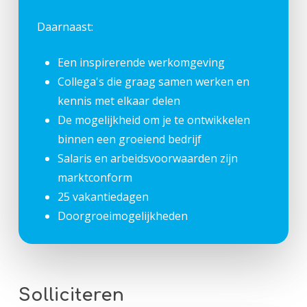
Daarnaast:
Een inspirerende werkomgeving
Collega's die graag samen werken en
kennis met elkaar delen
De mogelijkheid om je te ontwikkelen
binnen een groeiend bedrijf
Salaris en arbeidsvoorwaarden zijn
marktconform
25 vakantiedagen
Doorgroeimogelijkheden
Solliciteren