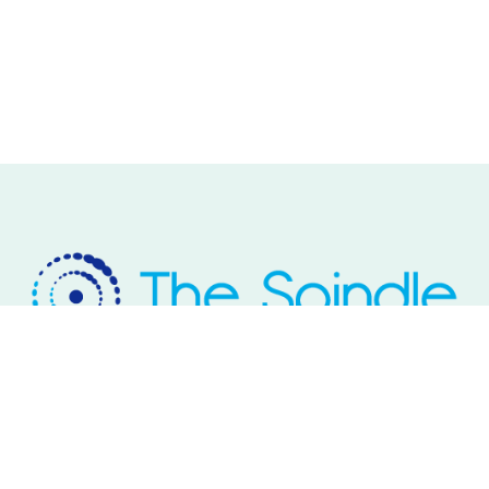
Rivium Westlaan 2
2909 LD Capelle aan den IJssel
Telefoon: 085 – 800 17 03
Email:
info@thespindle.nl