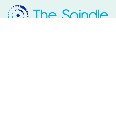
Rivium Westlaan 2
2909 LD Capelle aan den IJssel
Telefoon: 085 – 800 17 03
Email:
info@thespindle.nl
© 2026 The Spindle.