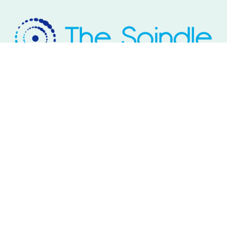
Rivium Westlaan 2
2909 LD Capelle aan den IJssel
Telefoon: 085 – 800 17 03
Email:
info@thespindle.nl
© 2026 The Spindle.