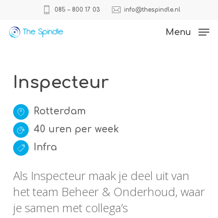
Skip
085 – 800 17 03
info@thespindle.nl
to
Close
Menu
main
Menu
content
Inspecteur
Rotterdam
40 uren per week
Infra
Als Inspecteur maak je deel uit van
het team Beheer & Onderhoud, waar
je samen met collega’s