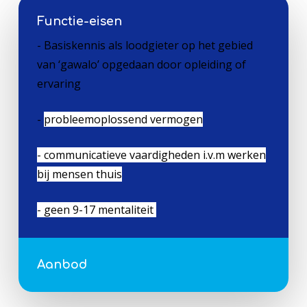
Functie-eisen
- Basiskennis als loodgieter op het gebied
van ‘gawalo’ opgedaan door opleiding of
ervaring
-
probleemoplossend vermogen
-
communicatieve vaardigheden i.v.m werken
bij mensen thuis
- geen 9-17 mentaliteit
Aanbod