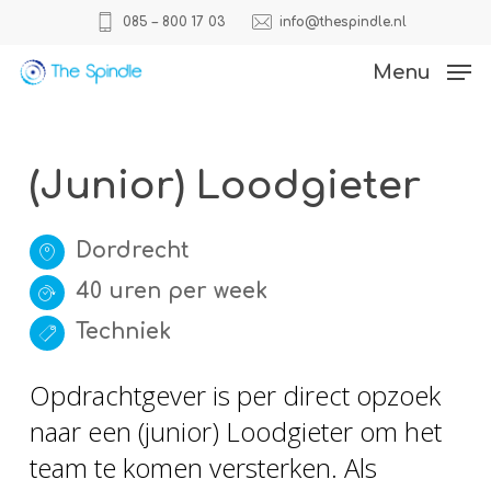
Skip
085 – 800 17 03
info@thespindle.nl
to
Close
Menu
main
Menu
content
(Junior) Loodgieter
Dordrecht
40 uren per week
Techniek
Opdrachtgever is per direct opzoek
naar een (junior) Loodgieter om het
team te komen versterken. Als