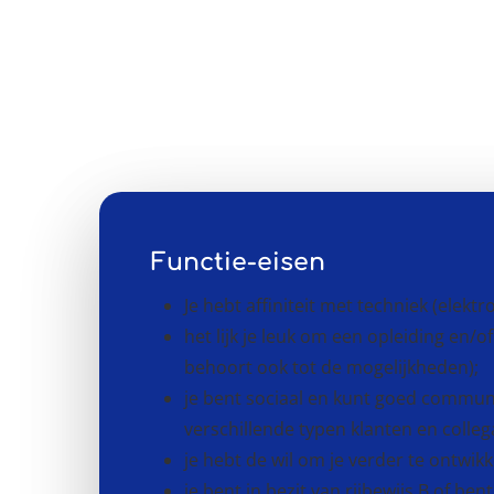
Functie-eisen
Je hebt affiniteit met techniek (elektr
het lijk je leuk om een opleiding en/o
behoort ook tot de mogelijkheden);
je bent sociaal en kunt goed commu
verschillende typen klanten en collega
je hebt de wil om je verder te ontwikk
je bent in bezit van rijbewijs B of ben