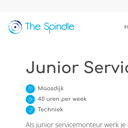
Skip
to
main
content
Junior Servi
Maasdijk
40 uren per week
Techniek
Als junior servicemonteur werk 