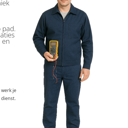
niek
p pad.
aties
s en
 werk je
 dienst.