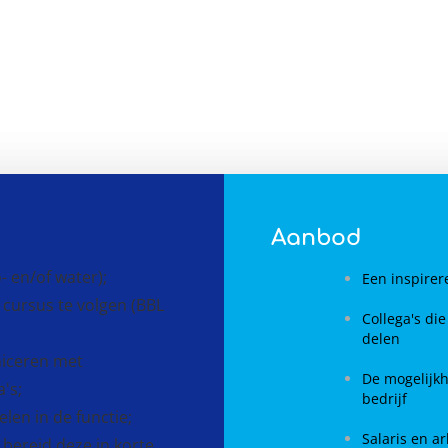
Aanbod
o- en/of water);
Een inspire
f cursus te volgen (BBL
Collega's di
delen
niceren met
De mogelijkh
's;
bedrijf
elen in de functie;
Salaris en a
t bereid deze in korte