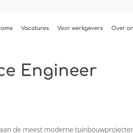
Home
Vacatures
Voor werkgevers
Over o
Techniek
487 vacatures
ce Engineer
Bouw
85 vacatures
Zorg
2 vacatures
Beauty
3 vacatures
je aan de meest moderne tuinbouwprojecte