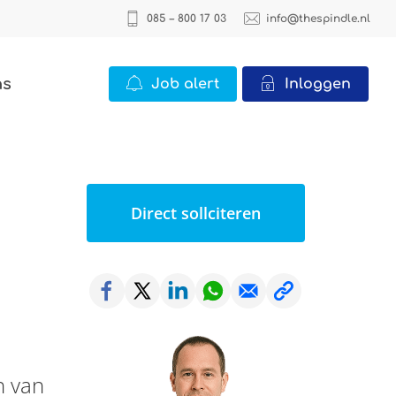
085 – 800 17 03
info@thespindle.nl
ns
Job alert
Inloggen
ICT
2 vacatures
Direct sollciteren
Office
22 vacatures
Logistiek
0 vacatures
n van