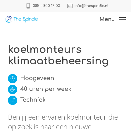
Skip
085 – 800 17 03
info@thespindle.nl
to
Close
Menu
main
Menu
content
koelmonteurs
klimaatbeheersing
Hoogeveen
40 uren per week
Techniek
Ben jij een ervaren koelmonteur die
op zoek is naar een nieuwe