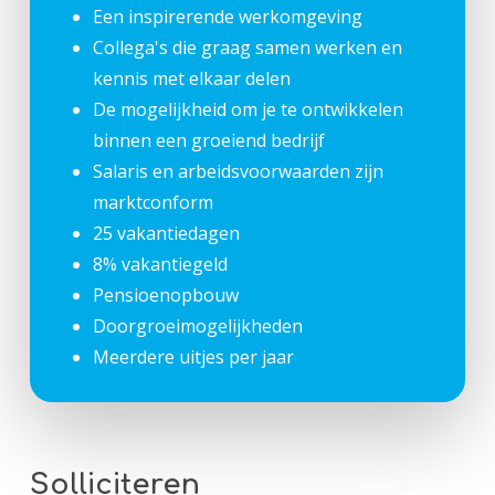
Een inspirerende werkomgeving
Collega's die graag samen werken en
kennis met elkaar delen
De mogelijkheid om je te ontwikkelen
binnen een groeiend bedrijf
Salaris en arbeidsvoorwaarden zijn
marktconform
25 vakantiedagen
8% vakantiegeld
Pensioenopbouw
Doorgroeimogelijkheden
Meerdere uitjes per jaar
Solliciteren