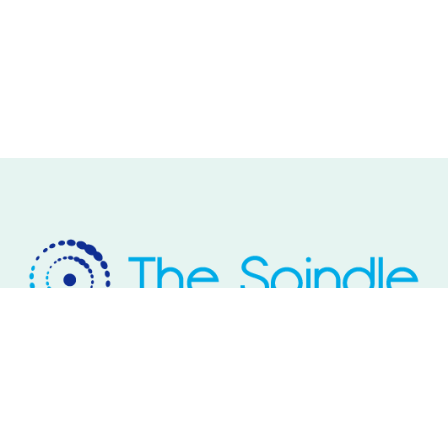
Rivium Westlaan 2
2909 LD Capelle aan den IJssel
Telefoon: 085 – 800 17 03
Email:
info@thespindle.nl