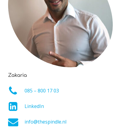
Zakaria
085 – 800 17 03
LinkedIn
info@thespindle.nl