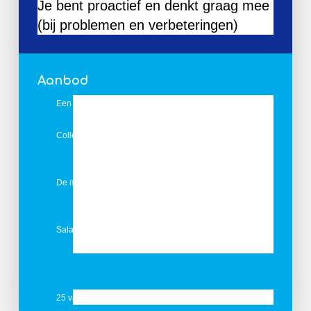
Je bent proactief en denkt graag mee
(bij problemen en verbeteringen)
Aanbod
Een inspirerende werkomgeving
Collega’s die graag samen werken en kennis met elkaar
delen
De mogelijkheid om je te ontwikkelen binnen een
groeiend bedrijf
Salaris en arbeidsvoorwaarden zijn marktconform
25 vakantiedagen