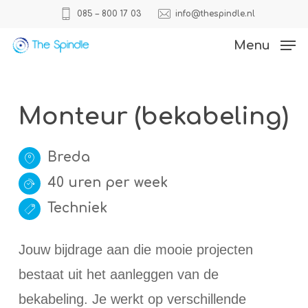
Skip
085 – 800 17 03
info@thespindle.nl
to
Close
Menu
main
Menu
content
Monteur (bekabeling)
Breda
40 uren per week
Techniek
Jouw bijdrage aan die mooie projecten
bestaat uit het aanleggen van de
bekabeling. Je werkt op verschillende