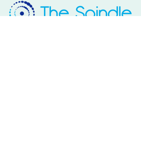
Rivium Westlaan 2
2909 LD Capelle aan den IJssel
Telefoon: 085 – 800 17 03
Email:
info@thespindle.nl
© 2026 The Spindle.