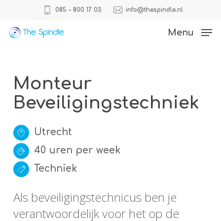
Skip
085 – 800 17 03
info@thespindle.nl
to
Close
Menu
main
Menu
content
Monteur
Beveiligingstechniek
Utrecht
40 uren per week
Techniek
Als beveiligingstechnicus ben je
verantwoordelijk voor het op de