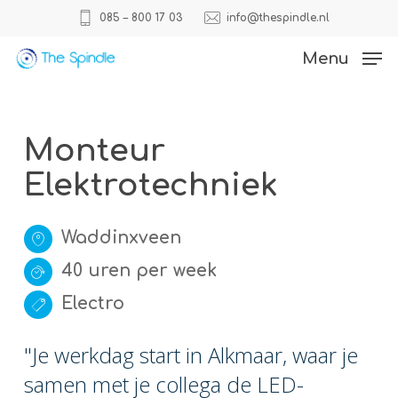
Skip
085 – 800 17 03
info@thespindle.nl
to
Close
Menu
main
Menu
content
Monteur
Elektrotechniek
Waddinxveen
40 uren per week
Electro
"Je werkdag start in Alkmaar, waar je
samen met je collega de LED-