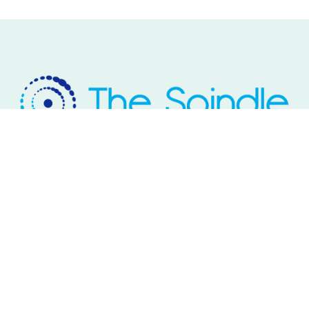
Rivium Westlaan 2
2909 LD Capelle aan den IJssel
Telefoon: 085 – 800 17 03
Email:
info@thespindle.nl