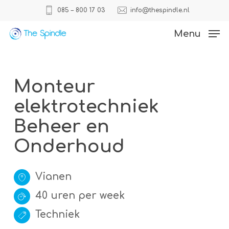
Skip
085 – 800 17 03
info@thespindle.nl
to
Close
Menu
main
Menu
content
Monteur
elektrotechniek
Beheer en
Onderhoud
Vianen
40 uren per week
Techniek