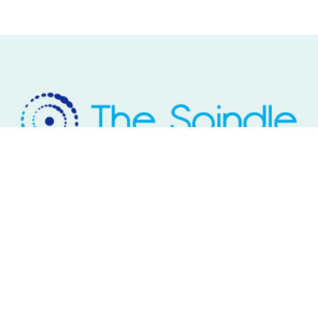
Rivium Westlaan 2
2909 LD Capelle aan den IJssel
Telefoon: 085 – 800 17 03
Email:
info@thespindle.nl