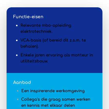
Functie-eisen
Relevante mbo-opleiding
elektrotechniek.
VCA-basis (of bereid dit z.s.m. te
behalen).
Enkele jaren ervaring als monteur in
utiliteitsbouw.
Aanbod
Een inspirerende werkomgeving
Collega’s die graag samen werken
en kennis met elkaar delen