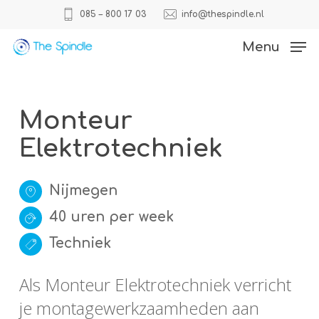
Skip
085 – 800 17 03
info@thespindle.nl
to
Close
Menu
main
Menu
content
Monteur
Elektrotechniek
Nijmegen
40 uren per week
Techniek
Als Monteur Elektrotechniek verricht
je montagewerkzaamheden aan