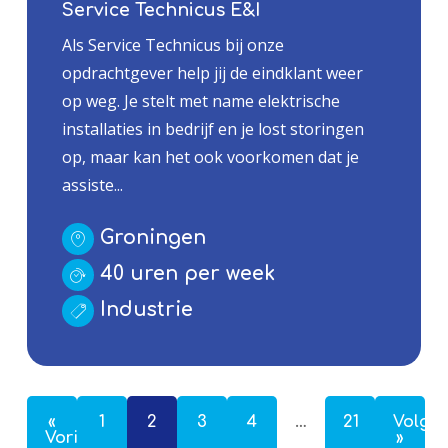
Service Technicus E&I
Als Service Technicus bij onze
opdrachtgever help jij de eindklant weer
op weg. Je stelt met name elektrische
installaties in bedrijf en je lost storingen
op, maar kan het ook voorkomen dat je
assiste...
Groningen
40 uren per week
Industrie
«
1
2
3
4
…
21
Volge
Vorige
»