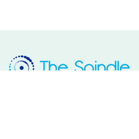
Rivium Westlaan 2
2909 LD Capelle aan den IJssel
Telefoon: 085 – 800 17 03
Email:
info@thespindle.nl