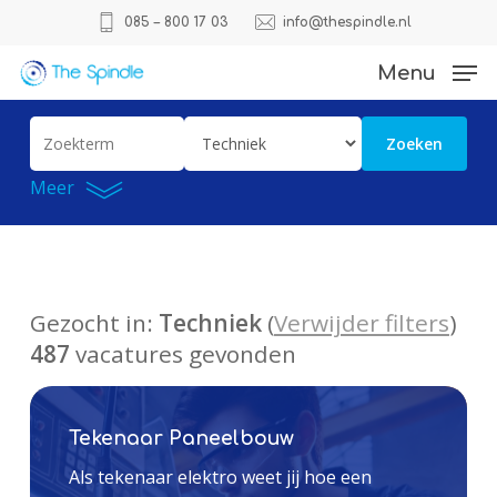
Skip
085 – 800 17 03
info@thespindle.nl
to
Close
Menu
main
Menu
content
Gezocht in:
Techniek
(
Verwijder filters
)
487
vacatures gevonden
Tekenaar Paneelbouw
Als tekenaar elektro weet jij hoe een