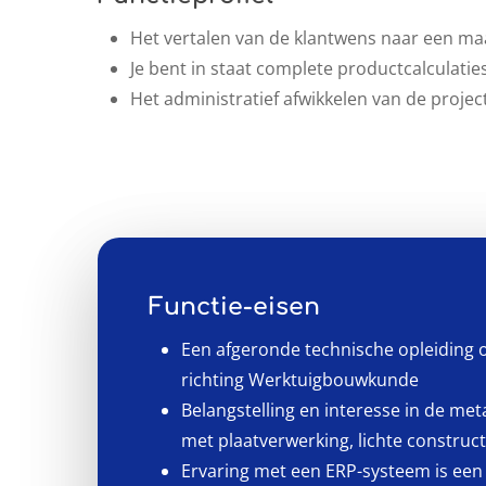
Het vertalen van de klantwens naar een m
Je bent in staat complete productcalculatie
Het administratief afwikkelen van de projec
Functie-eisen
Een afgeronde technische opleiding
richting Werktuigbouwkunde
Belangstelling en interesse in de me
met plaatverwerking, lichte constru
Ervaring met een ERP-systeem is een