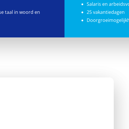
Salaris en arbeids
e taal in woord en
25 vakantiedagen
Doorgroeimogelijk