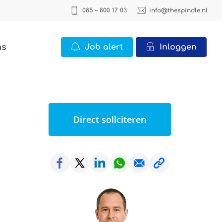
085 – 800 17 03
info@thespindle.nl
ns
Job alert
Inloggen
ICT
2 vacatures
Direct sollciteren
Office
22 vacatures
Logistiek
0 vacatures