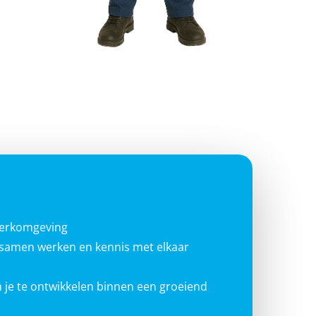
werkomgeving
g samen werken en kennis met elkaar
 je te ontwikkelen binnen een groeiend