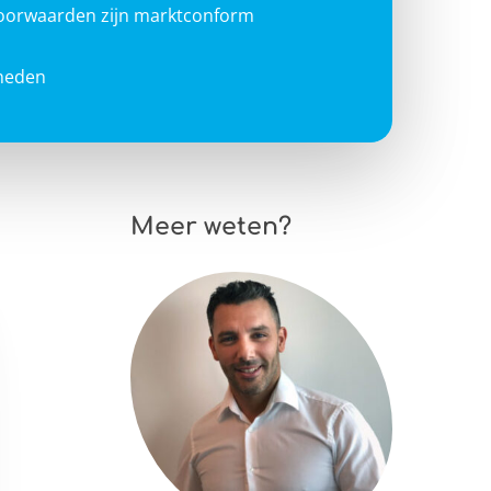
voorwaarden zijn marktconform
heden
Meer weten?