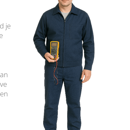
d je
e
van
eve
ten