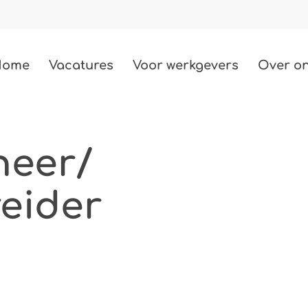
Home
Vacatures
Voor werkgevers
Over o
Techniek
487 vacatures
neer/
Bouw
eider
85 vacatures
Zorg
2 vacatures
Beauty
3 vacatures