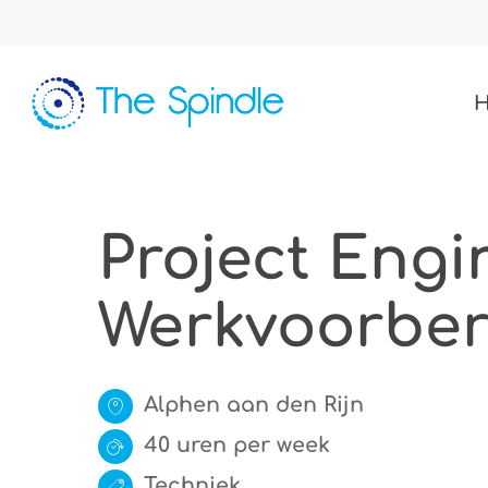
Skip
to
main
content
Project Engi
Werkvoorber
Alphen aan den Rijn
40 uren per week
Techniek