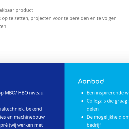
aakbaar product
s op te zetten, projecten voor te bereiden en te volgen
ten
Aanbod
 op MBO/ HBO niveau,
Een inspirerende 
Collega's die graa
taaltechniek, bekend
delen
cties en machinebouw
De mogelijkheid om
 pré (wij werken met
bedrijf