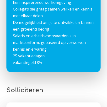
Een inspirerende werkomgeving
Collega’s die graag samen werken en kennis
met elkaar delen
De mogelijkheid om je te ontwikkelen binnen
een groeiend bedrijf
Salaris en arbeidsvoorwaarden zijn
marktconform, gebaseerd op verworven
kennis en ervaring
25 vakantiedagen
vakantiegeld 8%
Solliciteren