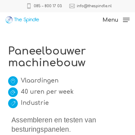
Skip
085 – 800 17 03
info@thespindle.nl
to
Close
Menu
main
Menu
content
Paneelbouwer
machinebouw
Vlaardingen
40 uren per week
Industrie
Assembleren en testen van
besturingspanelen.