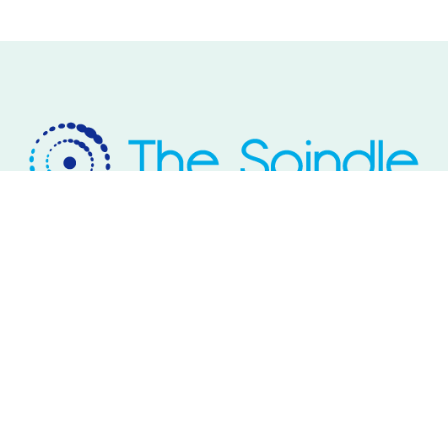
Rivium Westlaan 2
2909 LD Capelle aan den IJssel
Telefoon: 085 – 800 17 03
Email:
info@thespindle.nl