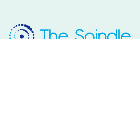
Rivium Westlaan 2
2909 LD Capelle aan den IJssel
Telefoon: 085 – 800 17 03
Email:
info@thespindle.nl