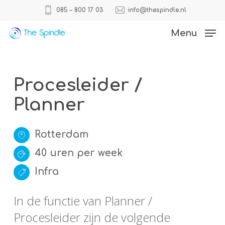
Skip
085 – 800 17 03
info@thespindle.nl
to
Close
Menu
main
Menu
content
Procesleider /
Planner
Rotterdam
40 uren per week
Infra
In de functie van Planner /
Procesleider zijn de volgende