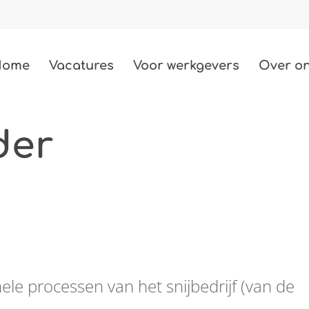
Home
Vacatures
Voor werkgevers
Over o
Techniek
der
487 vacatures
Bouw
85 vacatures
Zorg
2 vacatures
Beauty
ele processen van het snijbedrijf (van de
3 vacatures