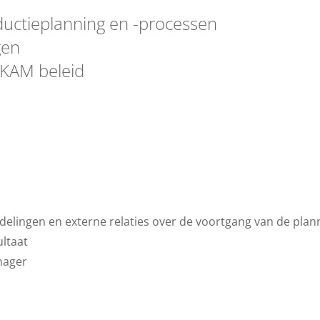
uctieplanning en -processen
gen
 KAM beleid
elingen en externe relaties over de voortgang van de plan
ultaat
nager