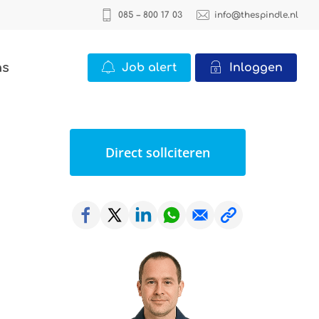
085 – 800 17 03
info@thespindle.nl
ns
Job alert
Inloggen
ICT
Direct sollciteren
2 vacatures
Office
22 vacatures
Logistiek
0 vacatures