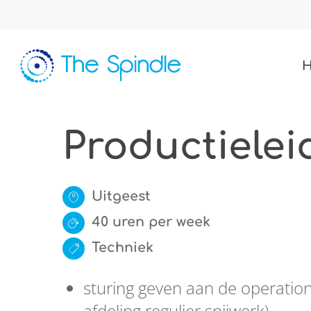
Skip
to
main
content
Productielei
Uitgeest
40 uren per week
Techniek
sturing geven aan de operation
afdeling regulier snijwerk)