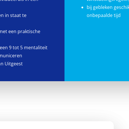
bij gebleken gesch
en in staat te
onbepaalde tijd
met een praktische
een 9 tot 5 mentaliteit
mmuniceren
an Uitgeest