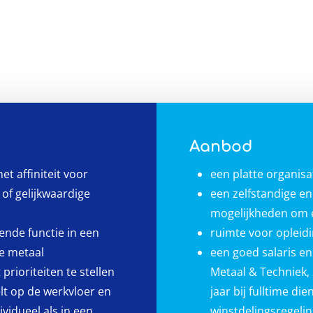
Aanbod
t affiniteit voor
een platte organisa
of gelijkwaardige
een zelfstandige en
mogelijkheden om ei
ende functie in een
ruimte voor opleidi
de metaal
een goed salaris e
prioriteiten te stellen
Metaal & Techniek,
lt op de werkvloer en
jaar bij fulltime di
vidueel als in een
winstdelingsregelin