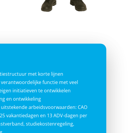
tiestructuur met korte lijnen
 verantwoordelijke functie met veel
gen initiatieven te ontwikkelen
ng en ontwikkeling
n uitstekende arbeidsvoorwaarden: CAO
 25 vakantiedagen en 13 ADV-dagen per
enstverband, studiekostenregeling,
g