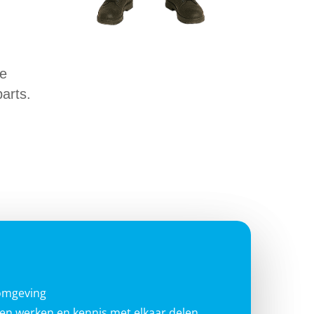
he
arts.
omgeving
men werken en kennis met elkaar delen