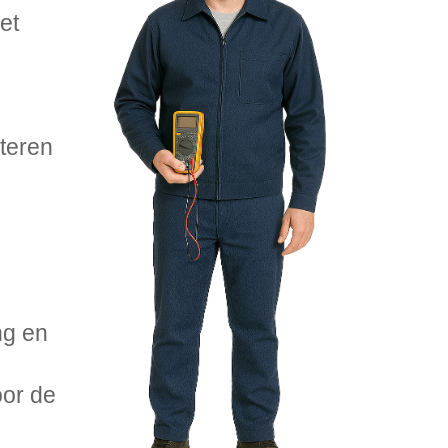
et
teren
ng en
oor de