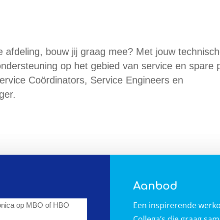
e afdeling, bouw jij graag mee? Met jouw technisc
 ondersteuning op het gebied van service en spare p
ervice Coördinators, Service Engineers en
ger.
Aanbod
Een inspirerende werk
ronica op MBO of HBO
Collega’s die graag sa