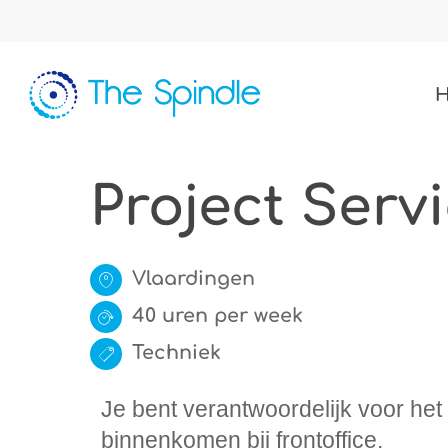
Skip
to
main
content
Project Serv
Vlaardingen
40 uren per week
Techniek
Je bent verantwoordelijk voor he
binnenkomen bij frontoffice.