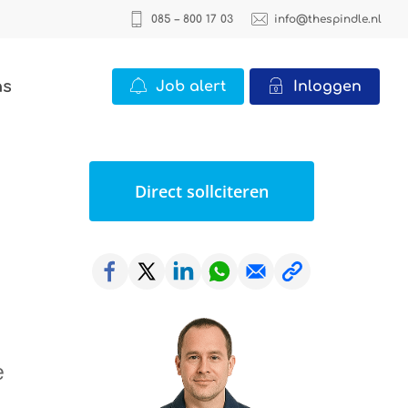
085 – 800 17 03
info@thespindle.nl
ns
Job alert
Inloggen
ICT
Direct sollciteren
2 vacatures
Office
22 vacatures
Logistiek
0 vacatures
e