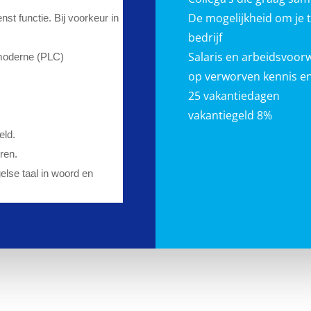
De mogelijkheid om je 
st functie. Bij voorkeur in
bedrijf
Salaris en arbeidsvoor
 moderne (PLC)
op verworven kennis en
25 vakantiedagen
vakantiegeld 8%
eld.
ren.
lse taal in woord en