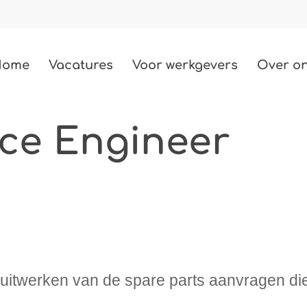
Home
Vacatures
Voor werkgevers
Over o
ice Engineer
Techniek
487 vacatures
Bouw
85 vacatures
Zorg
2 vacatures
Beauty
t uitwerken van de spare parts aanvragen di
3 vacatures