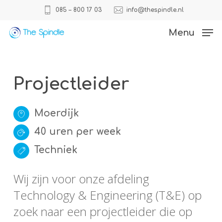
Skip
085 – 800 17 03
info@thespindle.nl
to
Close
Menu
main
Menu
content
Projectleider
Moerdijk
40 uren per week
Techniek
Wij zijn voor onze afdeling
Technology & Engineering (T&E) op
zoek naar een projectleider die op