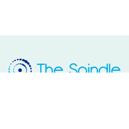
Rivium Westlaan 2
2909 LD Capelle aan den IJssel
Telefoon: 085 – 800 17 03
Email:
info@thespindle.nl