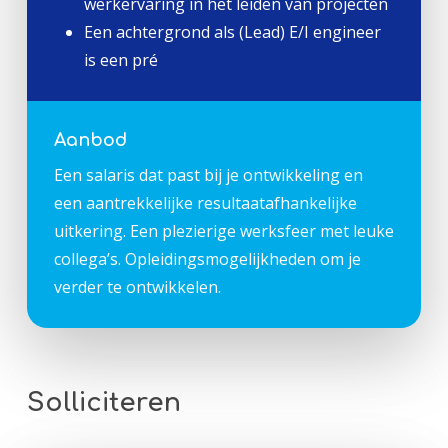
werkervaring in het leiden van projecten
Een achtergrond als (Lead) E/I engineer
is een pré
Aanbod
Een salaris dat past bij je ontwikkeling en
een aantrekkelijke resultaatafhankelijke
uitkering. Een plezierige werksfeer met leuke
collega’s. Opleidingsmogelijkheden om je
verder te ontwikkelen.
Solliciteren