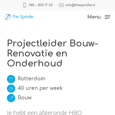
Skip
085 – 800 17 03
info@thespindle.nl
to
Close
Menu
main
Menu
content
Projectleider Bouw-
Renovatie en
Onderhoud
Rotterdam
40 uren per week
Bouw
Je hebt een afgeronde HBO