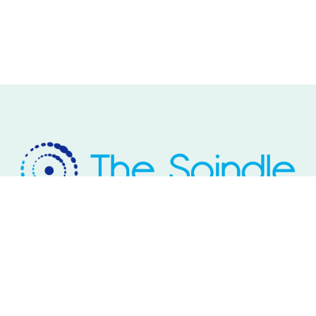
Rivium Westlaan 2
2909 LD Capelle aan den IJssel
Telefoon: 085 – 800 17 03
Email:
info@thespindle.nl