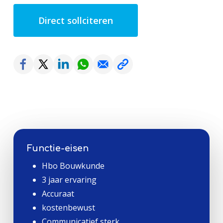
Direct sollciteren
Functie-eisen
Hbo Bouwkunde
3 jaar ervaring
Accuraat
kostenbewust
Communicatief sterk