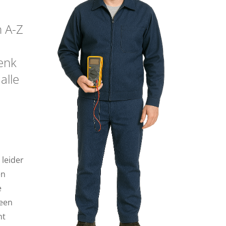
n A-Z
Denk
alle
 leider
en
e
 een
nt