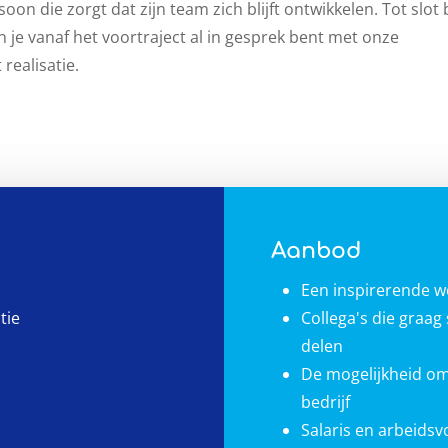
oon die zorgt dat zijn team zich blijft ontwikkelen. Tot slot 
je vanaf het voortraject al in gesprek bent met onze
realisatie.
Aanbod
k
Een inspirerende 
tie
Collega's die graa
delen
De mogelijkheid om
bedrijf
Salaris en arbeids