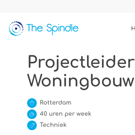
Skip
to
main
content
Projectleide
Woningbouw
Rotterdam
40 uren per week
Techniek