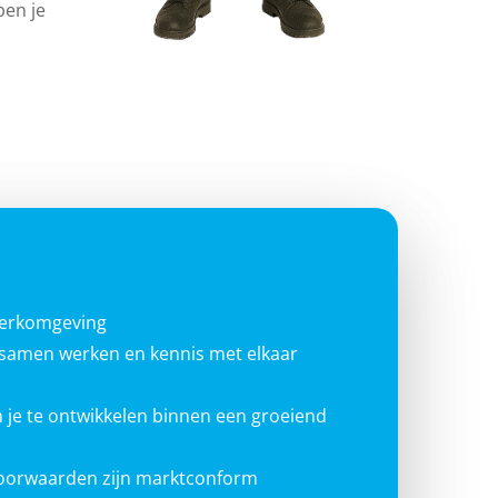
ben je
werkomgeving
g samen werken en kennis met elkaar
 je te ontwikkelen binnen een groeiend
voorwaarden zijn marktconform