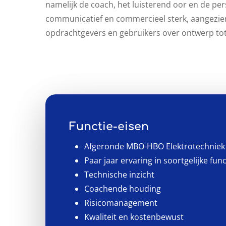
namelijk de coach, het luisterend oor en de pers
communicatief en commercieel sterk, aangezien 
opdrachtgevers en gebruikers over ontwerp tot 
Functie-eisen
Afgeronde MBO-HBO Elektrotechnie
Paar jaar ervaring in soortgelijke func
Technische inzicht
Coachende houding
Risicomanagement
Kwaliteit en kostenbewust