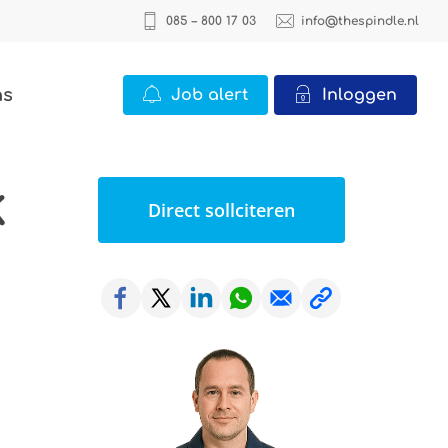
085 – 800 17 03
info@thespindle.nl
ns
Job alert
Inloggen
k
ICT
Direct sollciteren
2 vacatures
Office
22 vacatures
Logistiek
0 vacatures