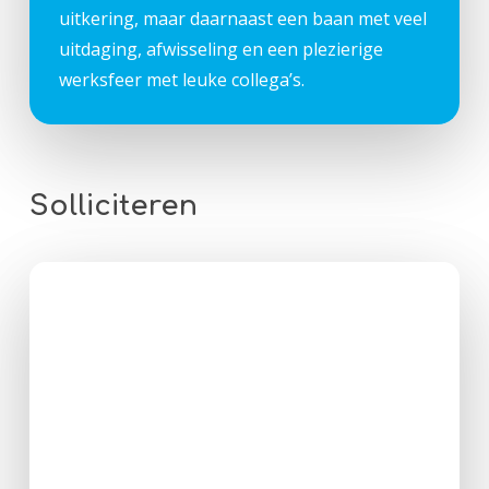
uitkering, maar daarnaast een baan met veel
uitdaging, afwisseling en een plezierige
werksfeer met leuke collega’s.
Solliciteren