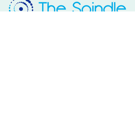
Rivium Westlaan 2
2909 LD Capelle aan den IJssel
Telefoon: 085 – 800 17 03
Email:
info@thespindle.nl
© 2026 The Spindle.
linkedin