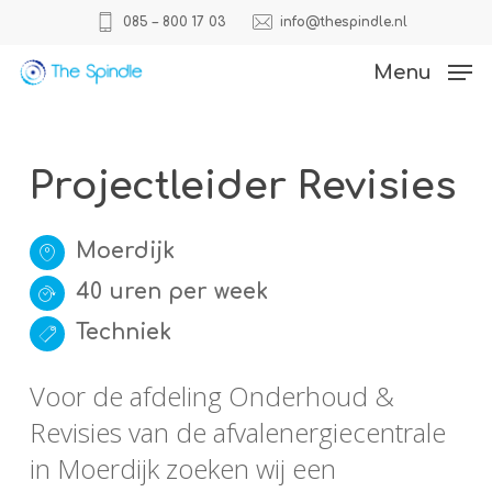
Skip
085 – 800 17 03
info@thespindle.nl
to
Close
Menu
main
Menu
content
Projectleider Revisies
Moerdijk
40 uren per week
Techniek
Voor de afdeling Onderhoud &
Revisies van de afvalenergiecentrale
in Moerdijk zoeken wij een