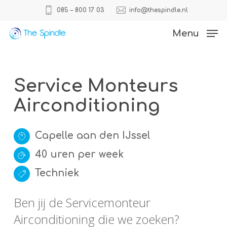
Skip
085 – 800 17 03
info@thespindle.nl
to
Close
Menu
main
Menu
content
Service Monteurs
Airconditioning
Capelle aan den IJssel
40 uren per week
Techniek
Ben jij de Servicemonteur
Airconditioning die we zoeken?