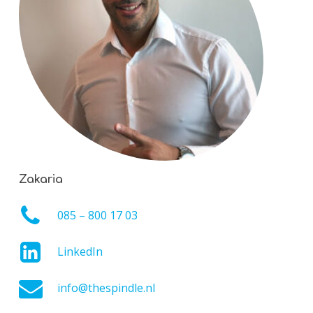
Zakaria
085 – 800 17 03
LinkedIn
info@thespindle.nl