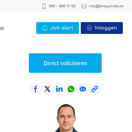
085 – 800 17 03
info@thespindle.nl
ns
Job alert
Inloggen
ICT
Direct sollciteren
2 vacatures
Office
22 vacatures
Logistiek
0 vacatures