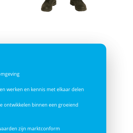
omgeving
men werken en kennis met elkaar delen
te ontwikkelen binnen een groeiend
waarden zijn marktconform