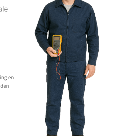
ale
ing en
eden