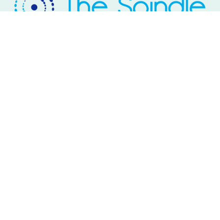
Rivium Westlaan 2
2909 LD Capelle aan den IJssel
Telefoon: 085 – 800 17 03
Email:
info@thespindle.nl
© 2026 The Spindle.
linkedin