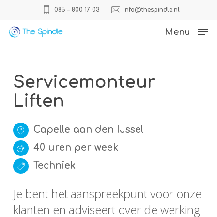
Skip
085 – 800 17 03
info@thespindle.nl
to
Close
Menu
main
Menu
content
Servicemonteur
Liften
Capelle aan den IJssel
40 uren per week
Techniek
Je bent het aanspreekpunt voor onze
klanten en adviseert over de werking