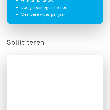
Pensioenopbouw
Doorgroeimogelijkheden
Meerdere uitjes per jaar
Solliciteren