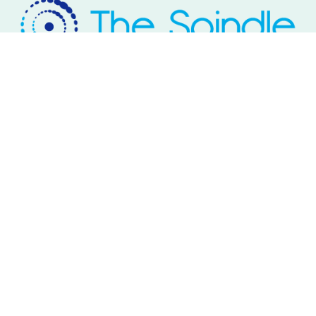
Rivium Westlaan 2
2909 LD Capelle aan den IJssel
Telefoon: 085 – 800 17 03
Email:
info@thespindle.nl
© 2026 The Spindle.