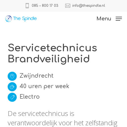
Skip
085 – 800 17 03
info@thespindle.nl
to
Close
Menu
main
Menu
content
Servicetechnicus
Brandveiligheid
Zwijndrecht
40 uren per week
Electro
De servicetechnicus is
verantwoordelijk voor het zelfstandig