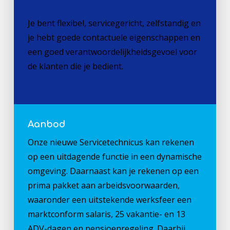
Je bent flexibel, servicegericht, zelfstandig en
je hebt goede contactuele eigenschappen en
een goed verantwoordelijkheidsgevoel voor
de klanten die je bedient.
Aanbod
Onze nieuwe Servicetechnicus kan rekenen
op een uitdagende functie in een dynamische
omgeving. Daarnaast kan je rekenen op een
prima pakket aan arbeidsvoorwaarden,
waaronder een uitstekende werksfeer een
marktconform salaris, 25 vakantie- en 13
ADV-dagen en pensioenregeling. Daarbij