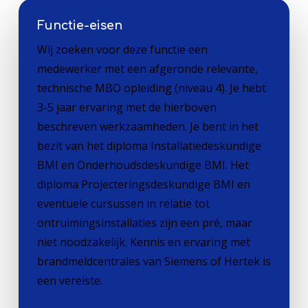
Functie-eisen
Wij zoeken voor deze functie een
medewerker met een afgeronde relevante,
technische MBO opleiding (niveau 4). Je hebt
3-5 jaar ervaring met de hierboven
beschreven werkzaamheden. Je bent in het
bezit van het diploma Installatiedeskundige
BMI en Onderhoudsdeskundige BMI. Het
diploma Projecteringsdeskundige BMI en
eventuele cursussen in relatie tot
ontruimingsinstallaties zijn een pré, maar
niet noodzakelijk. Kennis en ervaring met
brandmeldcentrales van Siemens of Hertek is
een vereiste.