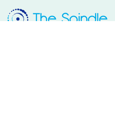
Rivium Westlaan 2
2909 LD Capelle aan den IJssel
Telefoon: 085 – 800 17 03
Email:
info@thespindle.nl
© 2026 The Spindle.