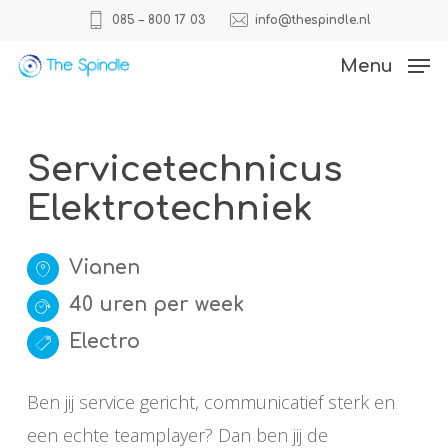
Skip
085 – 800 17 03
info@thespindle.nl
to
Close
Menu
main
Menu
content
Servicetechnicus
Elektrotechniek
Vianen
40 uren per week
Electro
Ben jij service gericht, communicatief sterk en
een echte teamplayer? Dan ben jij de