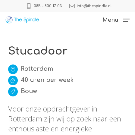
Skip
085 – 800 17 03
info@thespindle.nl
to
Close
Menu
main
Menu
content
Stucadoor
Rotterdam
40 uren per week
Bouw
Voor onze opdrachtgever in
Rotterdam zijn wij op zoek naar een
enthousiaste en energieke