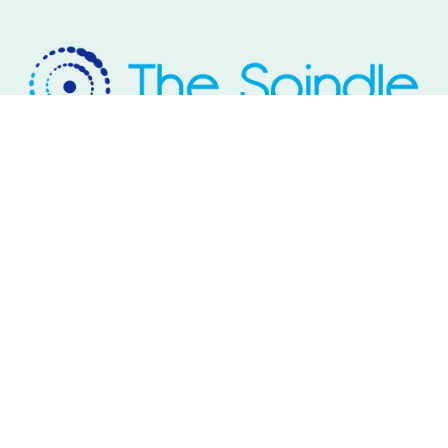
Rivium Westlaan 2
2909 LD Capelle aan den IJssel
Telefoon: 085 – 800 17 03
Email:
info@thespindle.nl