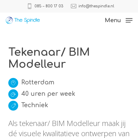
Skip
085 – 800 17 03
info@thespindle.nl
to
Close
Menu
main
Menu
content
Tekenaar/ BIM
Modelleur
Rotterdam
40 uren per week
Techniek
Als tekenaar/ BIM Modelleur maak jij
dé visuele kwalitatieve ontwerpen van