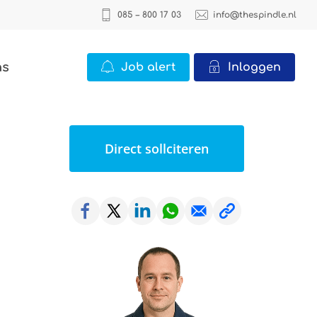
085 – 800 17 03
info@thespindle.nl
ns
Job alert
Inloggen
ICT
Direct sollciteren
2 vacatures
Office
22 vacatures
Logistiek
0 vacatures