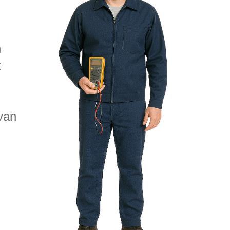
n
t
van