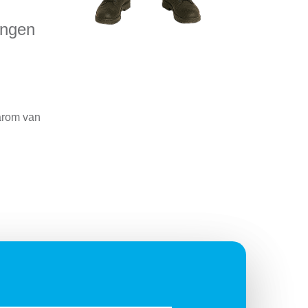
ingen
aarom van
)