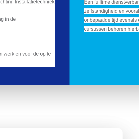
hting Installatietechniek
Een fulltime dienstverba
zelfstandigheid en vooral
ng in de
onbepaalde tijd evenals
cursussen behoren hierbi
en werk en voor de op te