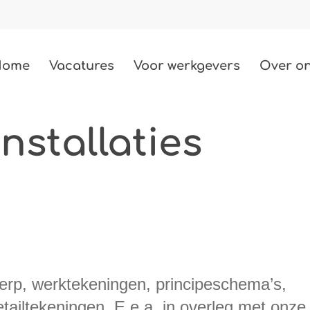
Home
Vacatures
Voor werkgevers
Over o
nstallaties
Techniek
487 vacatures
Bouw
85 vacatures
Zorg
2 vacatures
Beauty
erp, werktekeningen, principeschema’s,
3 vacatures
ailtekeningen. E.e.a. in overleg met onze