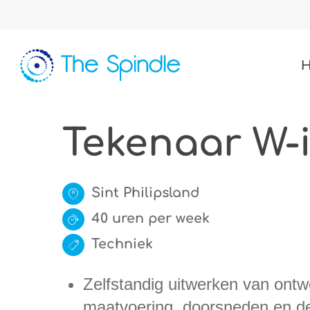
Skip
to
main
content
Tekenaar W-i
Sint Philipsland
40 uren per week
Techniek
Zelfstandig uitwerken van ontw
maatvoering, doorsneden en det