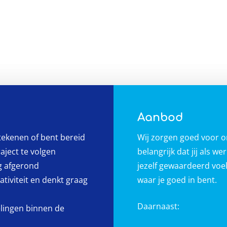
Aanbod
tekenen of bent bereid
Wij zorgen goed voor 
raject te volgen
belangrijk dat jij als w
g afgerond
jezelf gewaardeerd voelt
ativiteit en denkt graag
waar je goed in bent.
Daarnaast:
elingen binnen de