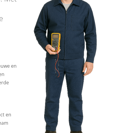
e
ieuwe en
en
eerde
ct en
team