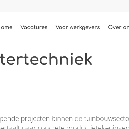
Home
Vacatures
Voor werkgevers
Over o
tertechniek
Techniek
487 vacatures
Bouw
85 vacatures
Zorg
2 vacatures
Beauty
lopende projecten binnen de tuinbouwsecto
3 vacatures
vertaalt naar concrete productietekeninge