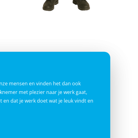
onze mensen en vinden het dan ook
erknemer met plezier naar je werk gaat,
 en dat je werk doet wat je leuk vindt en