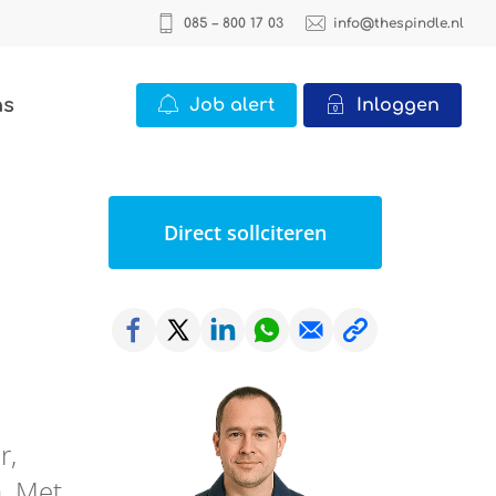
085 – 800 17 03
info@thespindle.nl
ns
Job alert
Inloggen
ICT
Direct sollciteren
2 vacatures
Office
22 vacatures
Logistiek
0 vacatures
r,
n. Met