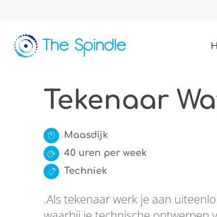
Skip
to
main
content
Tekenaar Wa
Maasdijk
40 uren per week
Techniek
.Als tekenaar werk je aan uiteen
waarbij je technische ontwerpen 