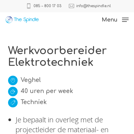
Skip
085 – 800 17 03
info@thespindle.nl
to
Close
Menu
main
Menu
content
Werkvoorbereider
Elektrotechniek
Veghel
40 uren per week
Techniek
Je bepaalt in overleg met de
projectleider de materiaal- en