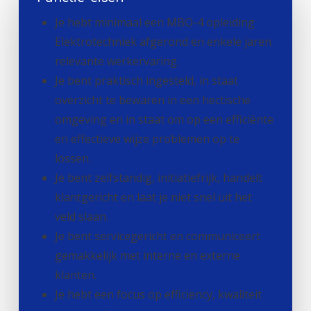
Je hebt minimaal een MBO-4 opleiding
Elektrotechniek afgerond en enkele jaren
relevante werkervaring.
Je bent praktisch ingesteld, in staat
overzicht te bewaren in een hectische
omgeving en in staat om op een efficiënte
en effectieve wijze problemen op te
lossen.
Je bent zelfstandig, initiatiefrijk, handelt
klantgericht en laat je niet snel uit het
veld slaan.
Je bent servicegericht en communiceert
gemakkelijk met interne en externe
klanten.
Je hebt een focus op efficiency, kwaliteit