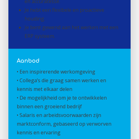
en accuratesse.
Je hebt een flexibele en proactieve
houding.
Je bent gewend aan het werken met een
ERP systeem.
Aanbod
• Een inspirerende werkomgeving
• Collega’s die graag samen werken en
kennis met elkaar delen
• De mogelijkheid om je te ontwikkelen
binnen een groeiend bedrijf
• Salaris en arbeidsvoorwaarden zijn
marktconform, gebaseerd op verworven
kennis en ervaring