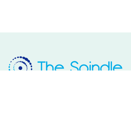
Rivium Westlaan 2
2909 LD Capelle aan den IJssel
Telefoon: 085 – 800 17 03
Email:
info@thespindle.nl