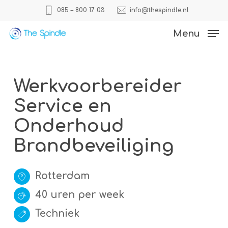
Skip
085 – 800 17 03
info@thespindle.nl
to
Close
Menu
main
Menu
content
Werkvoorbereider
Service en
Onderhoud
Brandbeveiliging
Rotterdam
40 uren per week
Techniek