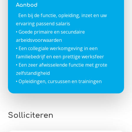
Aanbod
Een bij de functie, opleiding, inzet en uw
ervaring passend salaris
• Goede primaire en secundaire
arbeidsvoorwaarden
• Een collegiale werkomgeving in een
familiebedrijf en een prettige werksfeer
• Een zeer afwisselende functie met grote
zelfstandigheid
• Opleidingen, cursussen en trainingen
Solliciteren